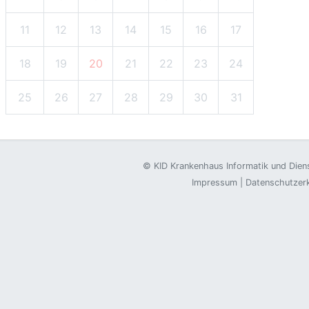
11
12
13
14
15
16
17
18
19
20
21
22
23
24
25
26
27
28
29
30
31
©
KID Krankenhaus Informatik und Die
Impressum
|
Datenschutzer