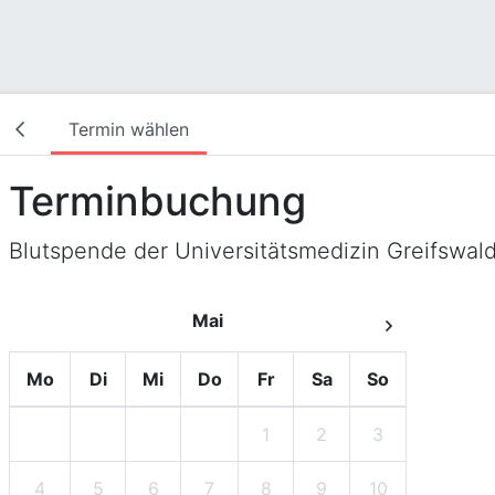
Termin wählen
Terminbuchung
Blutspende der Universitätsmedizin Greifswal
Mai
Mo
Di
Mi
Do
Fr
Sa
So
1
2
3
4
5
6
7
8
9
10