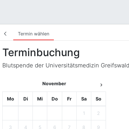
Termin wählen
Terminbuchung
Blutspende der Universitätsmedizin Greifswal
November
Mo
Di
Mi
Do
Fr
Sa
So
1
2
3
4
5
6
7
8
9