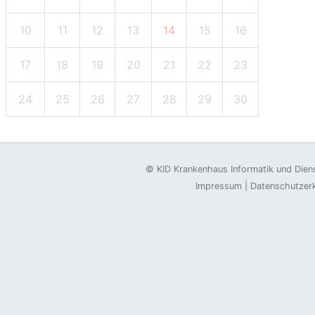
10
11
12
13
14
15
16
17
18
19
20
21
22
23
24
25
26
27
28
29
30
©
KID Krankenhaus Informatik und Die
Impressum
|
Datenschutzer