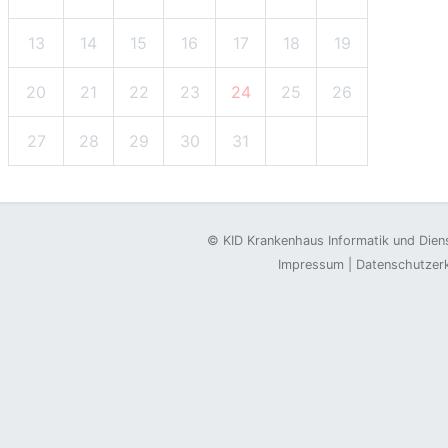
13
14
15
16
17
18
19
20
21
22
23
24
25
26
27
28
29
30
31
©
KID Krankenhaus Informatik und Die
Impressum
|
Datenschutzer