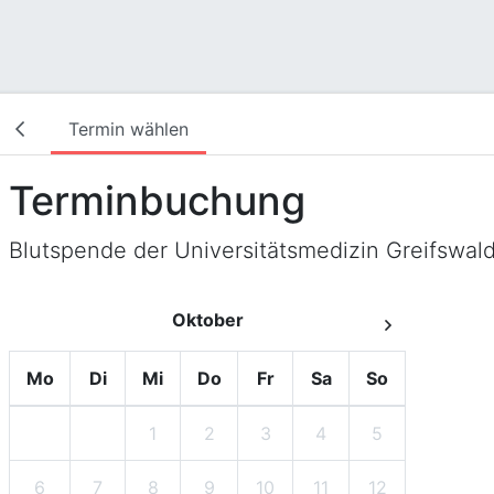
Termin wählen
Terminbuchung
Blutspende der Universitätsmedizin Greifswal
Oktober
Mo
Di
Mi
Do
Fr
Sa
So
1
2
3
4
5
6
7
8
9
10
11
12