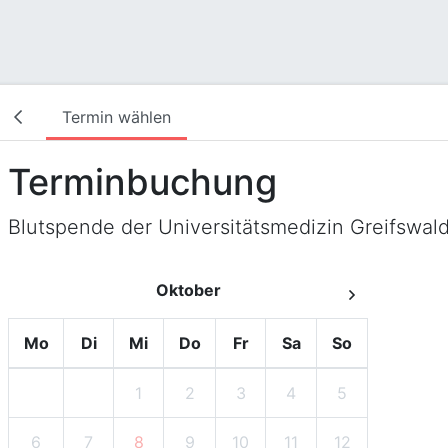
Termin wählen
Terminbuchung
Blutspende der Universitätsmedizin Greifswal
Oktober
Mo
Di
Mi
Do
Fr
Sa
So
1
2
3
4
5
6
7
8
9
10
11
12