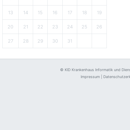
13
14
15
16
17
18
19
20
21
22
23
24
25
26
27
28
29
30
31
©
KID Krankenhaus Informatik und Die
Impressum
|
Datenschutzer