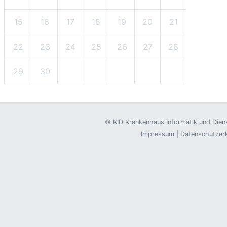
15
16
17
18
19
20
21
22
23
24
25
26
27
28
29
30
©
KID Krankenhaus Informatik und Die
Impressum
|
Datenschutzer