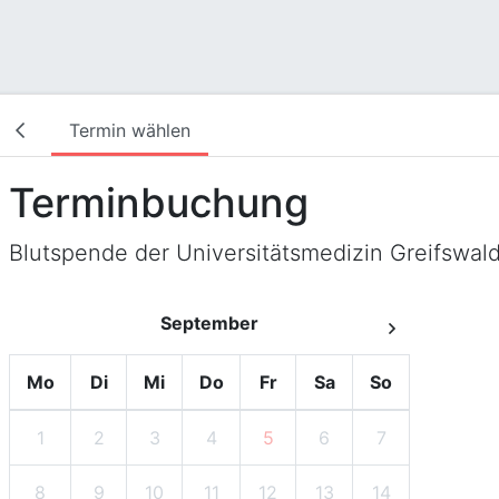
Termin wählen
Terminbuchung
Blutspende der Universitätsmedizin Greifswal
September
Mo
Di
Mi
Do
Fr
Sa
So
1
2
3
4
5
6
7
8
9
10
11
12
13
14